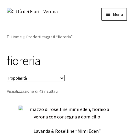
Vai
Vai
Menu
alla
al
navigazione
contenuto
Home
Prodotti taggati “fioreria”
Fiori
fioreria
Rose
Luxury
Espandi
Per occasione..
Popolarità
Visualizzazione di 43 risultati
il
menu
Sushi Floreali
child
Piante e Orchidee
Lavanda & Roselline “Mimi Eden”